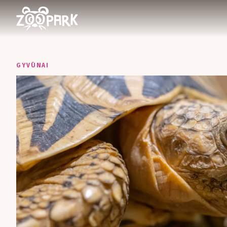
GYVŪNAI