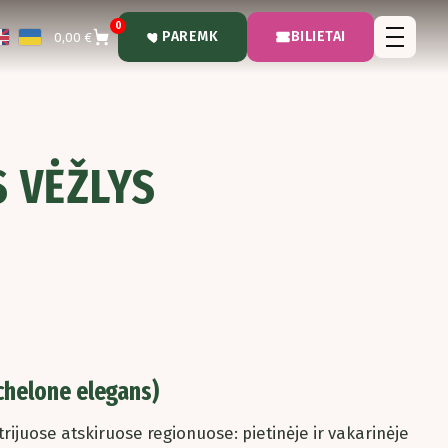
0
PAREMK
BILIETAI
0,00 €
S VĖŽLYS
chelone elegans)
 trijuose atskiruose regionuose: pietinėje ir vakarinėje