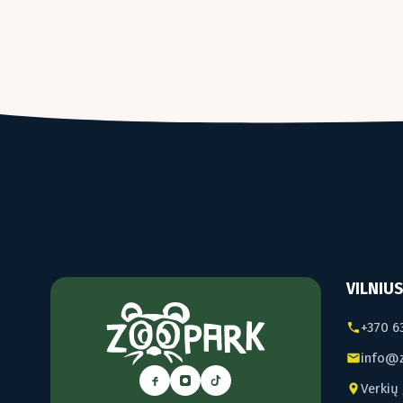
VILNIUS
+370 6
info@z
Verkių 