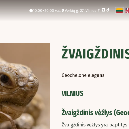
10:00–20:00 val.
Verkių g. 27, Vilnius
ŽVAIGŽDINI
Geochelone elegans
VILNIUS
Žvaigždinis vėžlys (Geo
Žvaigždinis vėžlys yra paplitęs