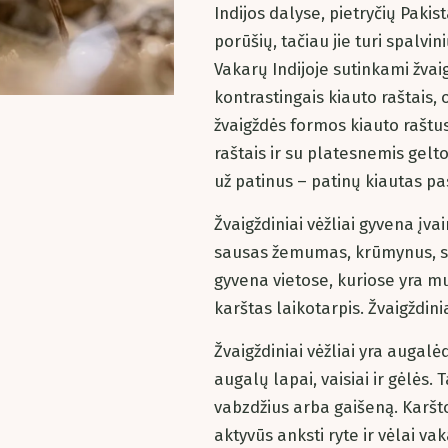
Indijos dalyse, pietryčių Pakist
porūšių, tačiau jie turi spalv
Vakarų Indijoje sutinkami žvai
kontrastingais kiauto raštais, o
žvaigždės formos kiauto raštus
raštais ir su platesnemis gel
už patinus – patinų kiautas pas
Žvaigždiniai vėžliai gyvena įv
sausas žemumas, krūmynus, sa
gyvena vietose, kuriose yra mu
karštas laikotarpis. Žvaigždini
Žvaigždiniai vėžliai yra augalė
augalų lapai, vaisiai ir gėlės. 
vabzdžius arba gaišeną. Karšto
aktyvūs anksti ryte ir vėlai va