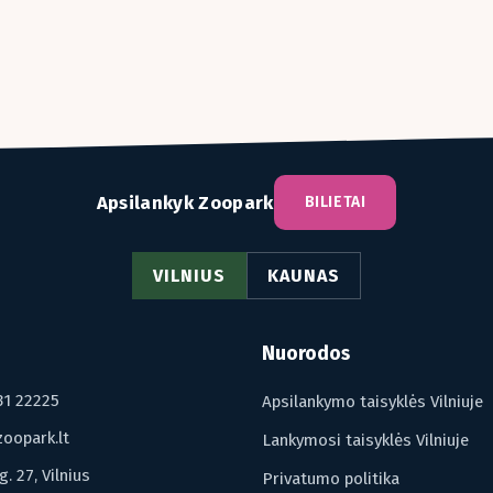
Apsilankyk Zoopark
BILIETAI
VILNIUS
KAUNAS
Nuorodos
31 22225
Apsilankymo taisyklės Vilniuje
oopark.lt
Lankymosi taisyklės Vilniuje
g. 27, Vilnius
Privatumo politika