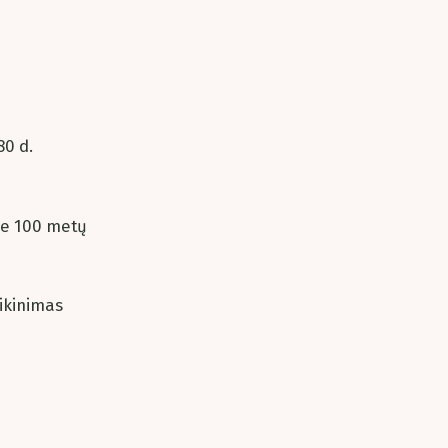
80 d.
je 100 metų
ikinimas