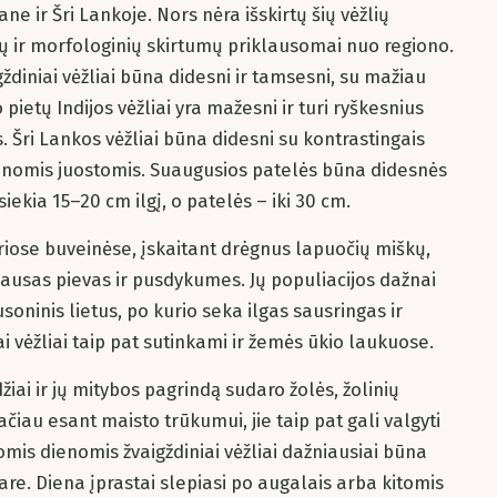
ane ir Šri Lankoje. Nors nėra išskirtų šių vėžlių
inių ir morfologinių skirtumų priklausomai nuo regiono.
gždiniai vėžliai būna didesni ir tamsesni, su mažiau
 pietų Indijos vėžliai yra mažesni ir turi ryškesnius
. Šri Lankos vėžliai būna didesni su kontrastingais
tonomis juostomis. Suaugusios patelės būna didesnės
iekia 15–20 cm ilgį, o patelės – iki 30 cm.
airiose buveinėse, įskaitant drėgnus lapuočių miškų,
usas pievas ir pusdykumes. Jų populiacijos dažnai
soninis lietus, po kurio seka ilgas sausringas ir
ai vėžliai taip pat sutinkami ir žemės ūkio laukuose.
džiai ir jų mitybos pagrindą sudaro žolės, žolinių
Tačiau esant maisto trūkumui, jie taip pat gali valgyti
mis dienomis žvaigždiniai vėžliai dažniausiai būna
kare. Diena įprastai slepiasi po augalais arba kitomis