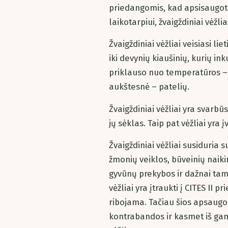
priedangomis, kad apsisaugotų
laikotarpiui, žvaigždiniai vėžlia
Žvaigždiniai vėžliai veisiasi 
iki devynių kiaušinių, kurių in
priklauso nuo temperatūros –
aukštesnė – patelių.
Žvaigždiniai vėžliai yra svarb
jų sėklas. Taip pat vėžliai yra 
Žvaigždiniai vėžliai susiduria
žmonių veiklos, būveinių naiki
gyvūnų prekybos ir dažnai tamp
vėžliai yra įtraukti į CITES II p
ribojama. Tačiau šios apsaug
kontrabandos ir kasmet iš gam