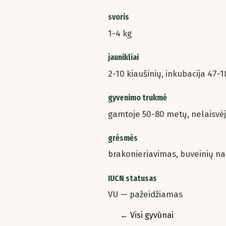
svoris
1-4 kg
jaunikliai
2-10 kiaušinių, inkubacija 47-1
gyvenimo trukmė
gamtoje 50-80 metų, nelaisvė
grėsmės
brakonieriavimas, buveinių na
IUCN statusas
VU — pažeidžiamas
← Visi gyvūnai