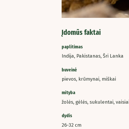
Įdomūs faktai
paplitimas
Indija, Pakistanas, Šri Lanka
buveinė
pievos, krūmynai, miškai
mityba
žolės, gėlės, sukulentai, vaisia
dydis
26-32 cm