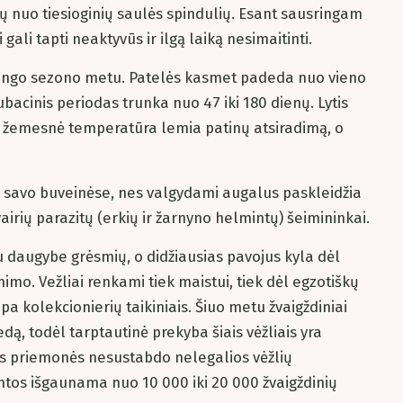
 nuo tiesioginių saulės spindulių. Esant sausringam
i gali tapti neaktyvūs ir ilgą laiką nesimaitinti.
lietingo sezono metu. Patelės kasmet padeda nuo vieno
kubacinis periodas trunka nuo 47 iki 180 dienų. Lytis
 žemesnė temperatūra lemia patinų atsiradimą, o
ūs savo buveinėse, nes valgydami augalus paskleidžia
įvairių parazitų (erkių ir žarnyno helmintų) šeimininkai.
 su daugybe grėsmių, o didžiausias pavojus kyla dėl
nimo. Vežliai renkami tiek maistui, tiek dėl egzotiškų
a kolekcionierių taikiniais. Šiuo metu žvaigždiniai
riedą, todėl tarptautinė prekyba šiais vėžliais yra
os priemonės nesustabdo nelegalios vėžlių
tos išgaunama nuo 10 000 iki 20 000 žvaigždinių