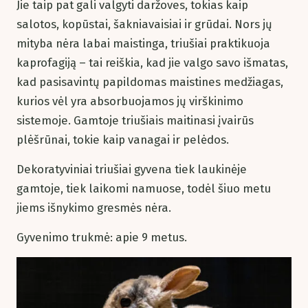
Jie taip pat gali valgyti daržoves, tokias kaip
salotos, kopūstai, šakniavaisiai ir grūdai. Nors jų
mityba nėra labai maistinga, triušiai praktikuoja
kaprofagiją – tai reiškia, kad jie valgo savo išmatas,
kad pasisavintų papildomas maistines medžiagas,
kurios vėl yra absorbuojamos jų virškinimo
sistemoje. Gamtoje triušiais maitinasi įvairūs
plėšrūnai, tokie kaip vanagai ir pelėdos.
Dekoratyviniai triušiai gyvena tiek laukinėje
gamtoje, tiek laikomi namuose, todėl šiuo metu
jiems išnykimo gresmės nėra.
Gyvenimo trukmė: apie 9 metus.