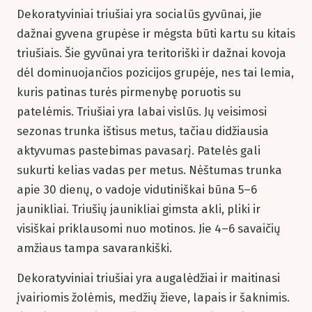
Dekoratyviniai triušiai yra socialūs gyvūnai, jie
dažnai gyvena grupėse ir mėgsta būti kartu su kitais
triušiais. Šie gyvūnai yra teritoriški ir dažnai kovoja
dėl dominuojančios pozicijos grupėje, nes tai lemia,
kuris patinas turės pirmenybę poruotis su
patelėmis. Triušiai yra labai vislūs. Jų veisimosi
sezonas trunka ištisus metus, tačiau didžiausia
aktyvumas pastebimas pavasarį. Patelės gali
sukurti kelias vadas per metus. Nėštumas trunka
apie 30 dienų, o vadoje vidutiniškai būna 5–6
jaunikliai. Triušių jaunikliai gimsta akli, pliki ir
visiškai priklausomi nuo motinos. Jie 4–6 savaičių
amžiaus tampa savarankiški.
Dekoratyviniai triušiai yra augalėdžiai ir maitinasi
įvairiomis žolėmis, medžių žieve, lapais ir šaknimis.