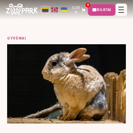
0
0,00
BILIETAI
€
GYVŪNAI