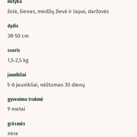
mityba
žolė, šienas, medžių žievė ir lapai, daržovės
dydis
38-50 cm
svoris
1,5-2,5 kg
jaunikliai
5-6 jaunikliai, nėštumas 30 dienų
gyvenimo trukmė
9 metai
grėsmės
nėra