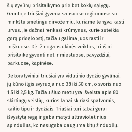
šių gyvūnų prisitaikymo prie bet kokių sąlygų.
Gamtoje triušiai gyvena sausuose regionuose su
minkštu smėlingu dirvožemiu, kuriame lengva kasti
urvus. Jie dažnai renkasi krūmynus, kurie suteikia
gerą prieglobstį, tačiau galima juos rasti ir
miškuose. Dėl žmogaus ūkinės veiklos, triušiai
prisitaikė gyventi net ir miestuose, pavyzdžiui,
parkuose, kapinėse.
Dekoratyviniai triušiai yra vidutinio dydžio gyvūnai,
jų kūno ilgis svyruoja nuo 38 iki 50 cm, o svoris nuo
1,5 iki 2,5 kg. Tačiau šiuo metu yra išveista apie 80
skirtingų veislių, kurios labai skiriasi spalvomis,
kailio tipu ir dydžiais. Triušiai turi labai gerai
išvystytą regą ir geba matyti ultravioletinius
spindulius, ko nesugeba dauguma kitų žinduolių.