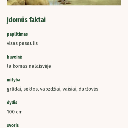
Įdomūs faktai
paplitimas
visas pasaulis
buveinė
laikomas nelaisvėje
mityba
grūdai, sėklos, vabzdžiai, vaisiai, daržovės
dydis
100 cm
svoris