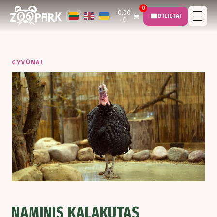
0
0,00
BILIETAI
€
GYVŪNAI
NAMINIS KALAKUTAS