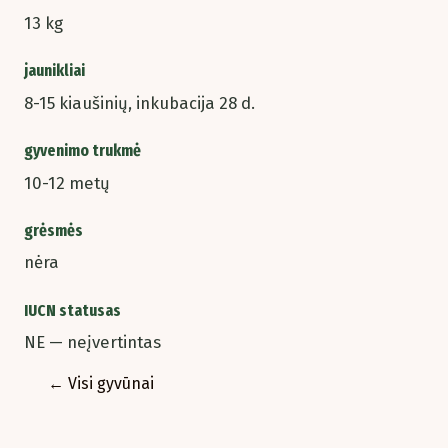
13 kg
jaunikliai
8-15 kiaušinių, inkubacija 28 d.
gyvenimo trukmė
10-12 metų
grėsmės
nėra
IUCN statusas
NE — neįvertintas
← Visi gyvūnai