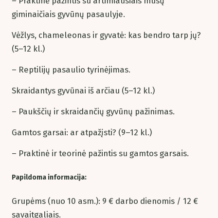
– Praktinė pažintis su artimiausiais mūsų
giminaičiais gyvūnų pasaulyje.
Vėžlys, chameleonas ir gyvatė: kas bendro tarp jų?
(5–12 kl.)
– Reptilijų pasaulio tyrinėjimas.
Skraidantys gyvūnai iš arčiau (5–12 kl.)
– Paukščių ir skraidančių gyvūnų pažinimas.
Gamtos garsai: ar atpažįsti? (9–12 kl.)
– Praktinė ir teorinė pažintis su gamtos garsais.
Papildoma informacija:
Grupėms (nuo 10 asm.): 9 € darbo dienomis / 12 €
savaitgaliais.