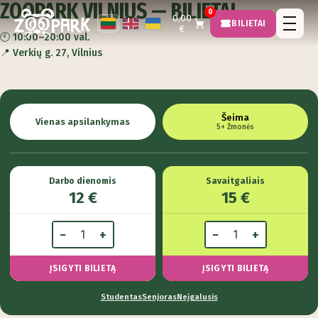
ZOOPARK VILNIUS — BILIETAI
0
0,00
BILIETAI
€
🕙
10:00–20:00 val.
📍
Verkių g. 27, Vilnius
Šeima
Vienas apsilankymas
5+ Žmonės
Darbo dienomis
Savaitgaliais
12 €
15 €
−
+
−
+
ĮSIGYTI BILIETĄ
ĮSIGYTI BILIETĄ
Studentas
Senjoras
Neįgalusis