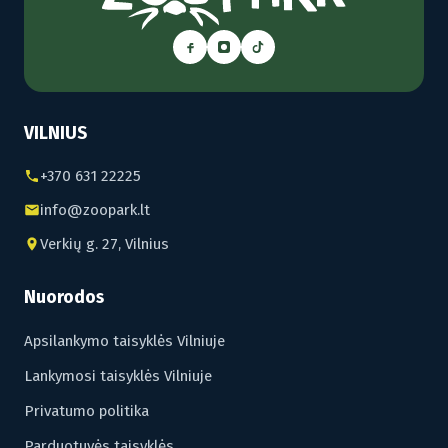
VILNIUS
+370 631 22225
info@zoopark.lt
Verkių g. 27, Vilnius
Nuorodos
Apsilankymo taisyklės Vilniuje
Lankymosi taisyklės Vilniuje
Privatumo politika
Parduotuvės taisyklės