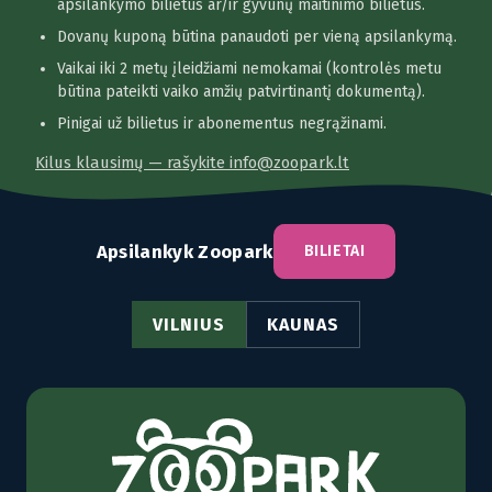
apsilankymo bilietus ar/ir gyvūnų maitinimo bilietus.
Dovanų kuponą būtina panaudoti per vieną apsilankymą.
Vaikai iki 2 metų įleidžiami nemokamai (kontrolės metu
būtina pateikti vaiko amžių patvirtinantį dokumentą).
Pinigai už bilietus ir abonementus negrąžinami.
Kilus klausimų — rašykite info@zoopark.lt
Apsilankyk Zoopark
BILIETAI
VILNIUS
KAUNAS