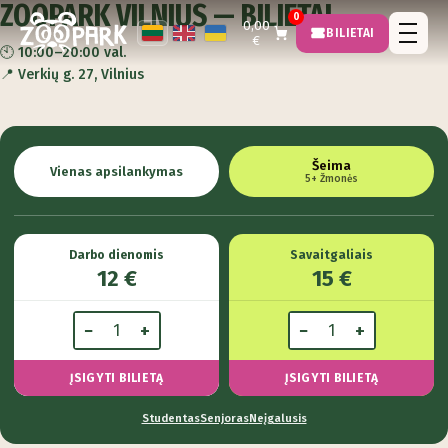
ZOOPARK VILNIUS — BILIETAI
0
0,00
BILIETAI
€
🕙
10:00–20:00 val.
📍
Verkių g. 27, Vilnius
Šeima
Vienas apsilankymas
5+ Žmonės
Darbo dienomis
Savaitgaliais
12 €
15 €
−
+
−
+
ĮSIGYTI BILIETĄ
ĮSIGYTI BILIETĄ
Studentas
Senjoras
Neįgalusis