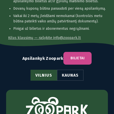
apsilankymo bilietus ar/ir gyvūnų maitinimo bilietus.
Dovanų kuponą būtina panaudoti per vieną apsilankymą.
Vaikai iki 2 metų įleidžiami nemokamai (kontrolės metu
būtina pateikti vaiko amžių patvirtinantį dokumentą).
Pinigai už bilietus ir abonementus negrąžinami.
Kilus klausimų — rašykite info@zoopark.lt
Apsilankyk Zoopark
BILIETAI
VILNIUS
KAUNAS