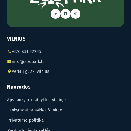
VILNIUS
+370 631 22225
info@zoopark.lt
Verkių g. 27, Vilnius
Nuorodos
Apsilankymo taisyklės Vilniuje
Lankymosi taisyklės Vilniuje
Privatumo politika
Parduotuvės taisyklės